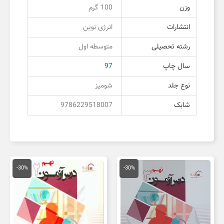
وزن
100 گرم
انتشارات
انرژی نوین
رشته تحصیلی
متوسطه اول
سال چاپ
97
نوع جلد
شومیز
شابک
9786229518007
قیمت
قیمت
قیمت
قیمت
اصلی
فعلی
اصلی
فعلی
-30%
-30%
20,000 تومان
14,000 تومان
20,000 تومان
4,000
بود.
است.
بود.
است.