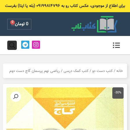
رش
برای اطلاع از موجودی، عکس کتاب رو به ۰۹۱۹۹۸۱۴۷۹۶ (بله یا ایتا) بفرست
ه
حتوا
0
Cart
0
تومان
T
I
e
n
l
s
e
t
g
a
r
g
خانه
/
کتب دست دو
/
کتب کمک درسی
/ ریاضی نهم پرسمان گاج دست دوم
a
r
m
a
m
-30%