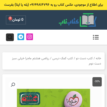
رش
برای اطلاع از موجودی، عکس کتاب رو به ۰۹۱۹۹۸۱۴۷۹۶ (بله یا ایتا) بفرست
ه
حتوا
0
Cart
0
تومان
T
I
e
n
l
s
e
t
g
a
r
g
خانه
/
کتب دست دو
/
کتب کمک درسی
/ ریاضی هشتم ماجرا خیلی سبز
a
r
دست دوم
m
a
m
-30%