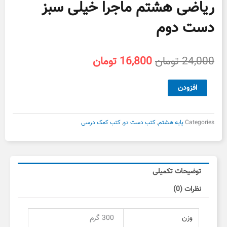
ریاضی هشتم ماجرا خیلی سبز
دست دوم
قیمت
قیمت
24,000
تومان
16,800
تومان
اصلی
فعلی
24,000 تومان
16,800 تومان
ریاضی
افزودن
بود.
است.
هشتم
ماجرا
خیلی
Categories
پایه هشتم
,
کتب دست دو
,
کتب کمک درسی
سبز
دست
دوم
عدد
توضیحات تکمیلی
نظرات (0)
وزن
300 گرم