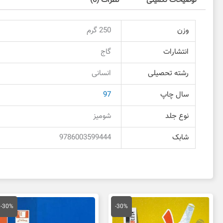
توضیحات تکمیلی
نظرات (0)
وزن
250 گرم
انتشارات
گاج
رشته تحصیلی
انسانی
سال چاپ
97
نوع جلد
شومیز
شابک
9786003599444
قیمت
قیمت
قیمت
قی
اصلی
فعلی
اصلی
فع
-30%
-30%
68,000 تومان
47,600 تومان
28,000 تومان
بود.
است.
بود.
اس