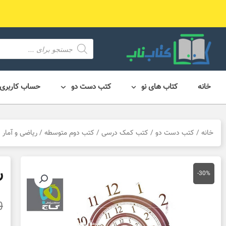
رش
ه
حتوا
محصول
search
خانه
کتاب های نو
کتب دست دو
حساب کاربری
خانه
/
کتب دست دو
/
کتب کمک درسی
/
کتب دوم متوسطه
/ ریاضی و آمار
ر
-30%
0