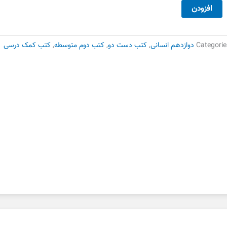
25,000 تومان
17,500 تومان
یاضی
افزودن
بود.
است.
ار
وازدهم
Categorie
دوازدهم انسانی
,
کتب دست دو
,
کتب دوم متوسطه
,
کتب کمک درسی
س
اج
ست
وم
دد