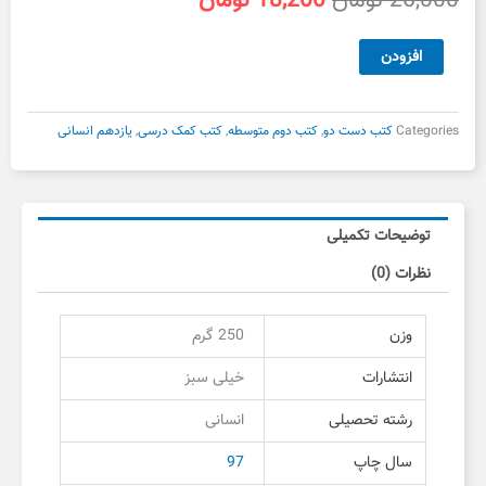
26,000
تومان
18,200
تومان
اصلی
فعلی
26,000 تومان
18,200 تومان
ریاضی
افزودن
بود.
است.
و
آمار
یازدهم
Categories
کتب دست دو
,
کتب دوم متوسطه
,
کتب کمک درسی
,
یازدهم انسانی
خیلی
سبز
دست
دوم
توضیحات تکمیلی
عدد
نظرات (0)
وزن
250 گرم
انتشارات
خیلی سبز
رشته تحصیلی
انسانی
سال چاپ
97