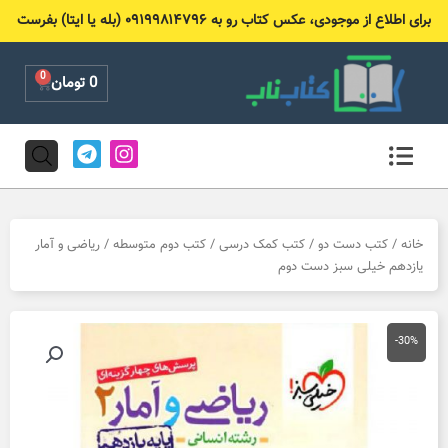
رش
برای اطلاع از موجودی، عکس کتاب رو به ۰۹۱۹۹۸۱۴۷۹۶ (بله یا ایتا) بفرست
ه
حتوا
0
Cart
0
تومان
T
I
e
n
l
s
e
t
g
a
r
g
خانه
/
کتب دست دو
/
کتب کمک درسی
/
کتب دوم متوسطه
/ ریاضی و آمار
a
r
یازدهم خیلی سبز دست دوم
m
a
m
-30%