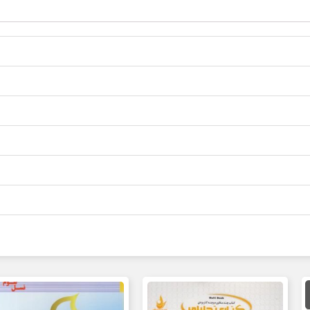
مت
لی
85,000 تومان