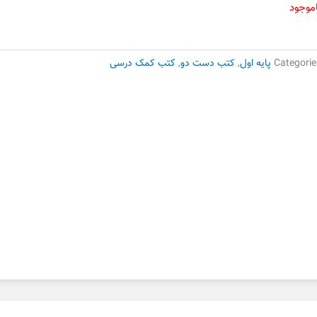
19,000 تومان
13,300 تومان
اموجود
بود.
است.
Categorie
پایه اول
,
کتب دست دو
,
کتب کمک درسی