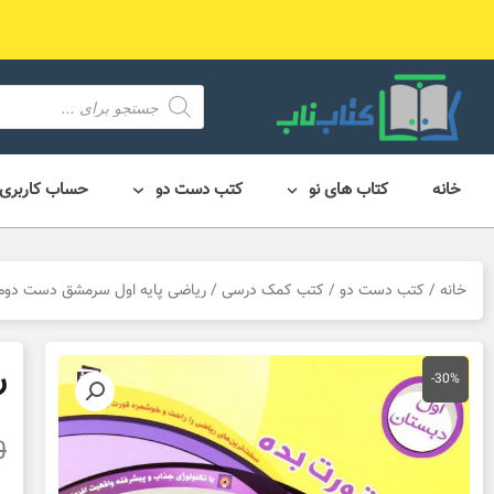
رش
ه
حتوا
محصول
search
خانه
کتاب های نو
کتب دست دو
حساب کاربری
خانه
/
کتب دست دو
/
کتب کمک درسی
/ ریاضی پایه اول سرمشق دست دوم
ر
-30%
0