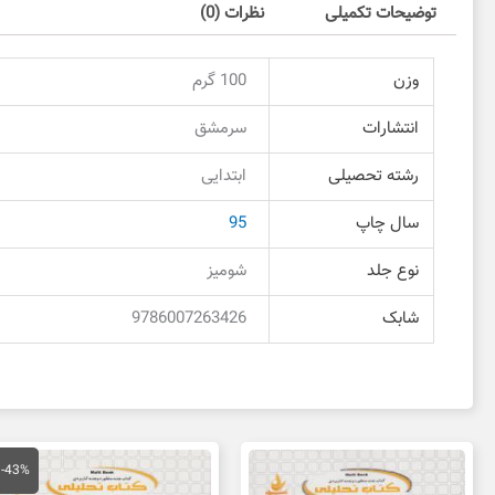
توضیحات تکمیلی
نظرات (0)
وزن
100 گرم
انتشارات
سرمشق
رشته تحصیلی
ابتدایی
سال چاپ
95
نوع جلد
شومیز
شابک
9786007263426
قیمت
قی
اصلی
فع
-43%
150,000 تومان