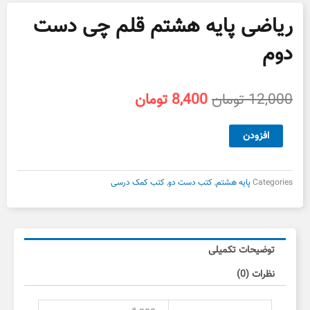
ریاضی پایه هشتم قلم چی دست
دوم
قیمت
قیمت
12,000
تومان
8,400
تومان
اصلی
فعلی
12,000 تومان
8,400 تومان
ریاضی
افزودن
بود.
است.
پایه
هشتم
قلم
Categories
پایه هشتم
,
کتب دست دو
,
کتب کمک درسی
چی
دست
دوم
عدد
توضیحات تکمیلی
نظرات (0)