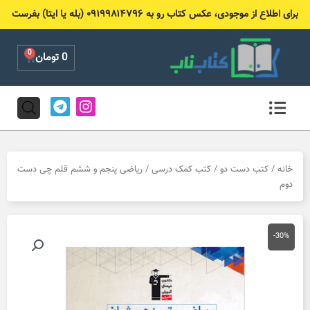
رش
برای اطلاع از موجودی، عکس کتاب رو به ۰۹۱۹۹۸۱۴۷۹۶ (بله یا ایتا) بفرست
ه
حتوا
0
Cart
0
تومان
T
I
e
n
l
s
e
t
g
a
r
g
خانه
/
کتب دست دو
/
کتب کمک درسی
/ ریاضی پنجم و ششم قلم چی دست
a
r
دوم
m
a
m
-30%