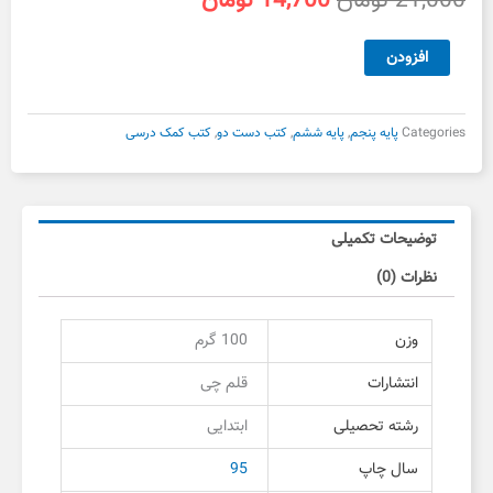
21,000
تومان
14,700
تومان
اصلی
فعلی
21,000 تومان
14,700 تومان
ریاضی
افزودن
بود.
است.
پنجم
و
ششم
Categories
پایه پنجم
,
پایه ششم
,
کتب دست دو
,
کتب کمک درسی
قلم
چی
دست
دوم
توضیحات تکمیلی
عدد
نظرات (0)
وزن
100 گرم
انتشارات
قلم چی
رشته تحصیلی
ابتدایی
سال چاپ
95