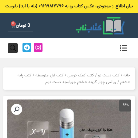
رش
برای اطلاع از موجودی، عکس کتاب رو به ۰۹۱۹۹۸۱۴۷۹۶ (بله یا ایتا) بفرست
ه
حتوا
0
Cart
0
تومان
T
I
e
n
l
s
e
t
g
a
r
g
خانه
/
کتب دست دو
/
کتب کمک درسی
/
کتب اول متوسطه
/
کتب پایه
a
r
هشتم
/ ریاضی چهار گزینه هشتم جویامجد دست دوم
m
a
m
-56%