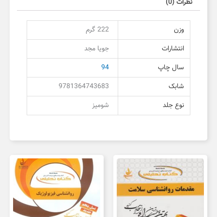
نظرات (0)
وزن
222 گرم
انتشارات
جویا مجد
سال چاپ
94
شابک
9781364743683
نوع جلد
شومیز