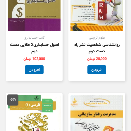
علوم تزبیتی
کتب حسابداری
روانشناسی شخصیت نشر راه
اصول حسابداری2 طلایی دست
دست دوم
دوم
20,000
تومان
102,000
تومان
افزودن
افزودن
قیمت
قیمت
اصلی
فعلی
-50%
100,000 تومان
,000
بود.
است.