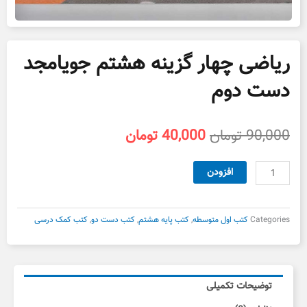
ریاضی چهار گزینه هشتم جویامجد
دست دوم
قیمت
قیمت
90,000
تومان
40,000
تومان
اصلی
فعلی
90,000 تومان
40,000 تومان
ریاضی
افزودن
بود.
است.
چهار
گزینه
هشتم
Categories
کتب اول متوسطه
,
کتب پایه هشتم
,
کتب دست دو
,
کتب کمک درسی
جویامجد
دست
دوم
عدد
توضیحات تکمیلی