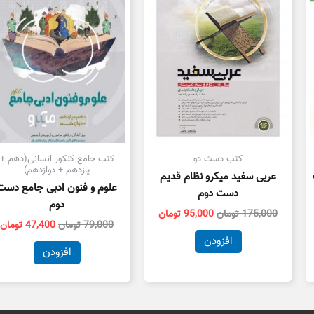
ت.
بود.
است.
بود.
ا
کتب دست دو
کتب جامع کنکور انسانی(دهم +
یازدهم + دوازدهم)
عربی سفید میکرو نظام قدیم
علوم و فنون ادبی جامع دست
دست دوم
دوم
175,000
تومان
95,000
تومان
79,000
تومان
47,400
تومان
افزودن
افزودن