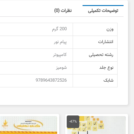
توضیحات تکمیلی
نظرات (0)
وزن
200 گرم
انتشارات
پیام نور
رشته تحصیلی
کامپیوتر
نوع جلد
شومیز
شابک
9789643872526
قیمت
قیمت
اصلی
فعلی
-47%
150,000 تومان
80,000 تومان
بود.
است.