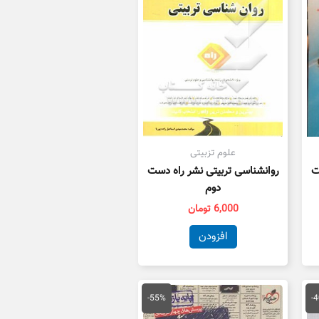
علوم تزبیتی
ت
روانشناسی تربیتی نشر راه دست
دوم
6,000
تومان
افزودن
یمت
قیمت
قیمت
علی
اصلی
فعلی
-55%
-
47,400 تومان
55,000 تومان
25,000 تومان