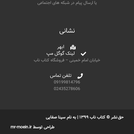
یا ارسال پیام در شبکه های اجتماعی
نشانی
ابهر
لینک گوگل مپ
خیابان امام خمینی – فروشگاه کتاب ناب
تلفن تماس
09199814796
02435278606
حق نشر © کتاب ناب ۱۳۹۹ | به نام سینا صفایی
طراحی توسط mr-moein.ir