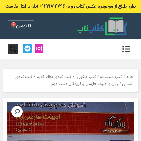
رش
برای اطلاع از موجودی، عکس کتاب رو به ۰۹۱۹۹۸۱۴۷۹۶ (بله یا ایتا) بفرست
ه
حتوا
0
Cart
0
تومان
T
I
e
n
l
s
e
t
g
a
r
g
خانه
/
کتب دست دو
/
کتب کنکوری
/
کتب کنکور نظام قدیم
/
کتب کنکور
a
r
انسانی
/ زبان و ادبیات فارسی برگزیدگان دست دوم
m
a
m