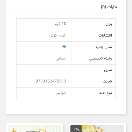
نظرات (0)
وزن
10 گرم
انتشارات
رایانه کوثر
سال چاپ
95
رشته تحصیلی
انسانی
سری
شابک
9780132470513
نوع جلد
شومیز
قیمت
قیمت
اصلی
فعلی
-47%