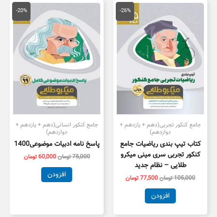
قیمت
قیمت
قیمت
قیمت
اصلی
فعلی
اصلی
فعلی
-20%
-26%
105,000 تومان
77,500 تومان
75,000 تومان
0,000
بود.
است.
بود.
است.
جامع کنکور تجربی(دهم + یازدهم +
جامع کنکور انسانی(دهم + یازدهم +
دوازدهم)
دوازدهم)
کتاب تیپ بندی ریاضیات جامع
پاسخ نامه ادبیات موضوعی1400
کنکور تجربی سری مینی میکرو
75,000
تومان
60,000
تومان
طلایی – نظام جدید
افزودن
105,000
تومان
77,500
تومان
افزودن