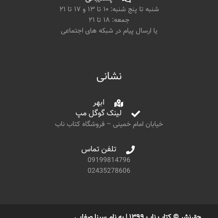
شنبه تا پنج شنبه: ۱۰ تا ۱۳ و ۱۷ تا ۲۱
جمعه: ۱۸ تا ۲۱
یا ارسال پیام در شبکه های اجتماعی
نشانی
ابهر
لینک گوگل مپ
خیابان امام خمینی – فروشگاه کتاب ناب
تلفن تماس
09199814796
02435278606
حق نشر © کتاب ناب ۱۳۹۹ | به نام سینا صفایی