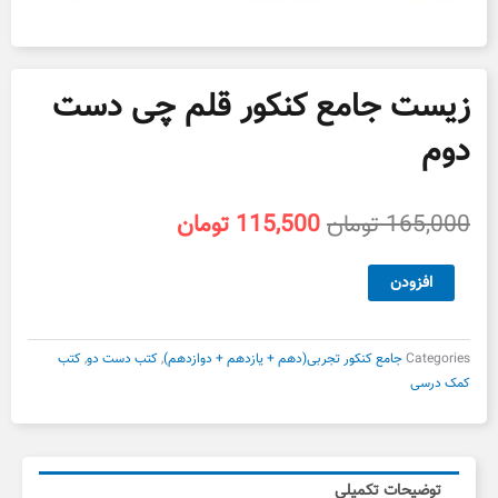
زیست جامع کنکور قلم چی دست
دوم
قیمت
قیمت
165,000
تومان
115,500
تومان
اصلی
فعلی
165,000 تومان
115,500 تومان
زیست
افزودن
بود.
است.
جامع
کنکور
قلم
Categories
جامع کنکور تجربی(دهم + یازدهم + دوازدهم)
,
کتب دست دو
,
کتب
چی
کمک درسی
دست
دوم
عدد
توضیحات تکمیلی