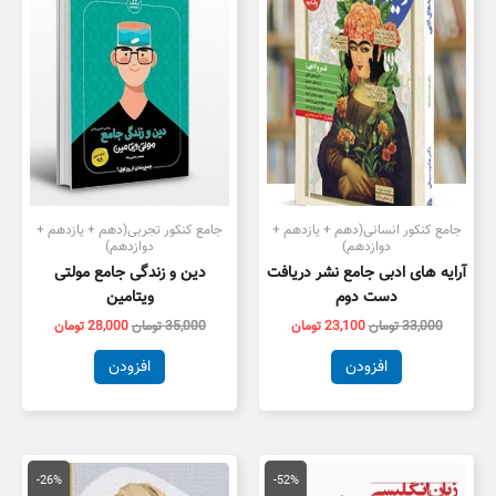
بود.
است.
بود.
است.
جامع کنکور انسانی(دهم + یازدهم +
جامع کنکور تجربی(دهم + یازدهم +
دوازدهم)
دوازدهم)
آرایه های ادبی جامع نشر دریافت
دین و زندگی جامع مولتی
دست دوم
ویتامین
33,000
تومان
23,100
تومان
35,000
تومان
28,000
تومان
افزودن
افزودن
قیمت
قیمت
قیمت
قیمت
اصلی
فعلی
اصلی
فعلی
-26%
-52%