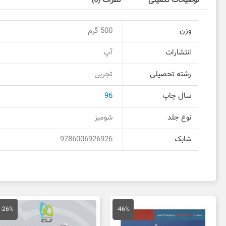
توضیحات تکمیلی
نظرات (0)
وزن
500 گرم
انتشارات
آپ
رشته تحصیلی
تجربی
سال چاپ
96
نوع جلد
شومیز
شابک
9786006926926
قیمت
قیمت
قیمت
قی
اصلی
فعلی
اصلی
فع
-26%
-46%
65,000 تومان
35,000 تومان
115,000 تومان
بود.
است.
بود.
اس