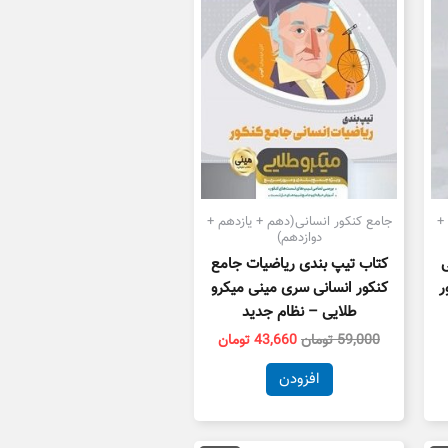
+
جامع کنکور انسانی(دهم + یازدهم +
دوازدهم)
ی
کتاب تیپ بندی ریاضیات جامع
ر
کنکور انسانی سری مینی میکرو
طلایی – نظام جدید
59,000
تومان
43,660
تومان
افزودن