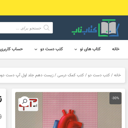
رش
ه
حتوا
محصول
search
خانه
کتاب های نو
کتب دست دو
حساب کاربری
خانه
/
کتب دست دو
/
کتب کمک درسی
/ زیست دهم جلد اول آپ دست دوم
ز
-30%
0