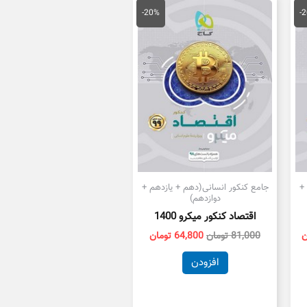
قیمت
قیمت
قیمت
فعلی
اصلی
فعلی
-20%
-
ان
124,000 تومان
81,000 تومان
64,800 تومان
است.
بود.
است.
+
جامع کنکور انسانی(دهم + یازدهم +
دوازدهم)
اقتصاد کنکور میکرو 1400
ن
81,000
تومان
64,800
تومان
افزودن