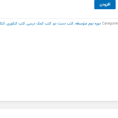
39,000 تومان
27,300 تومان
یست
افزودن
بود.
است.
هم
لد
ول
Categorie
دوره دوم متوسطه
,
کتب دست دو
,
کتب کمک درسی
,
کتب کنکوری
,
کنکو
پ
ست
وم
دد