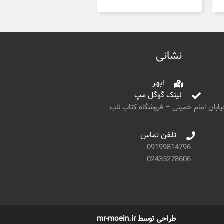
نشانی
ابهر
لینک گوگل مپ
ابان امام خمینی – فروشگاه کتاب ناب
تلفن تماس
09199814796
02435278606
طراحی توسط mr-moein.ir