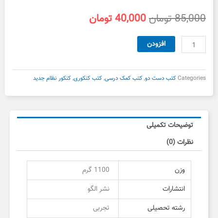
قیمت
قیمت
85,000
تومان
40,000
تومان
اصلی
فعلی
85,000 تومان
40,000 تومان
زیست
افزودن
بود.
است.
دهم
نشر
الگو
Categories
کتب دست دو
,
کتب کمک درسی
,
کتب کنکوری
,
کنکور نظام جدید
دست
دوم
عدد
توضیحات تکمیلی
نظرات (0)
وزن
1100 گرم
انتشارات
نشر الگو
رشته تحصیلی
تجربی