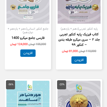
پایه کنکور تجربی(دهم + یازدهم)
جامع کنکور انسانی(دهم + یازدهم +
دوازدهم)
کتاب فیزیک پایه کنکور تجربی
فارسی جامع میکرو 1400
جلد ۲ – سری میکرو طبقه بندی
155,000
تومان
124,000
تومان
– کنکور ۹۹
110,000
تومان
81,000
تومان
افزودن
افزودن
قیمت
قیمت
قیمت
قیمت
اصلی
فعلی
اصلی
فعلی
-36%
-20%
81,000 تومان
64,800 تومان
89,000 تومان
7,000
بود.
است.
بود.
است.