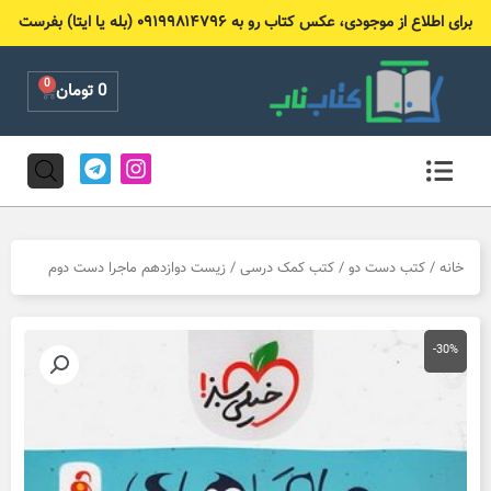
رش
برای اطلاع از موجودی، عکس کتاب رو به ۰۹۱۹۹۸۱۴۷۹۶ (بله یا ایتا) بفرست
ه
حتوا
0
Cart
0
تومان
T
I
e
n
l
s
e
t
g
a
r
g
خانه
/
کتب دست دو
/
کتب کمک درسی
/ زیست دوازدهم ماجرا دست دوم
a
r
m
a
m
-30%