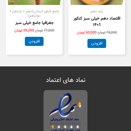
پایه دهم
جامع کنکور انسانی(دهم + یازدهم +
دوازدهم)
اقتصاد دهم خیلی سبز کنکور
جغرافیا جامع خیلی سبز
۱۴۰1
77,000
تومان
59,290
تومان
75,000
تومان
60,000
تومان
افزودن
افزودن
نماد های اعتماد