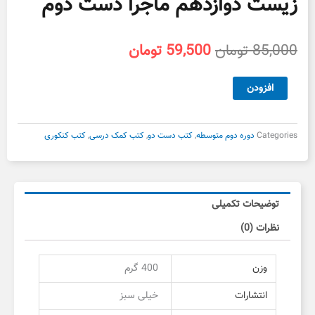
زیست دوازدهم ماجرا دست دوم
قیمت
قیمت
85,000
تومان
59,500
تومان
اصلی
فعلی
85,000 تومان
59,500 تومان
زیست
افزودن
بود.
است.
دوازدهم
ماجرا
دست
Categories
دوره دوم متوسطه
,
کتب دست دو
,
کتب کمک درسی
,
کتب کنکوری
دوم
عدد
توضیحات تکمیلی
نظرات (0)
وزن
400 گرم
انتشارات
خیلی سبز