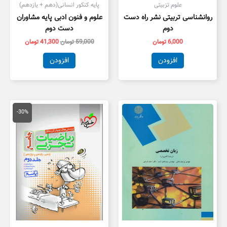
علوم تزبیتی
پایه کنکور انسانی(دهم + یازدهم)
روانشناسی تربیتی نشر راه دست
علوم و فنون ادبی پایه مشاوران
دوم
دست دوم
6,000
تومان
59,000
تومان
41,300
تومان
افزودن
افزودن
قیمت
قیمت
اصلی
فعلی
-30%
100,000 تومان
,000
بود.
است.