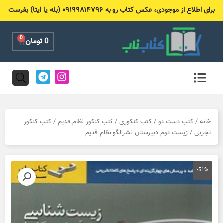
رش
برای اطلاع از موجودی، عکس کتاب رو به ۰۹۱۹۹۸۱۴۷۹۶ (بله یا ایتا) بفرست
ه
حتوا
0
Cart
0
تومان
T
I
e
n
l
s
e
t
g
a
r
g
خانه
/
کتب دست دو
/
کتب کنکوری
/
کتب کنکور نظام قدیم
/
کتب کنکور
a
r
تجربی
/ زیست دوم دبیرستان نشرالگو نظام قدیم
m
a
m
-51%