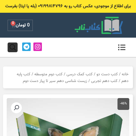
رش
برای اطلاع از موجودی، عکس کتاب رو به ۰۹۱۹۹۸۱۴۷۹۶ (بله یا ایتا) بفرست
ه
حتوا
0
Cart
0
تومان
T
I
e
n
l
s
e
t
g
a
r
g
خانه
/
کتب دست دو
/
کتب کمک درسی
/
کتب دوم متوسطه
/
کتب پایه
a
r
دهم
/
کتب دهم تجربی
/ زیست شناسی دهم سیر تا پیاز دست دوم
m
a
m
-46%