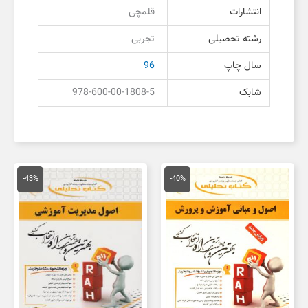
انتشارات
قلمچی
رشته تحصیلی
تجربی
سال چاپ
96
شابک
978-600-00-1808-5
قیمت
قیمت
قیمت
قیمت
اصلی
فعلی
اصلی
فعلی
-43%
-40%
134,000 تومان
80,000 تومان
150,000 تومان
,000
بود.
است.
بود.
است.