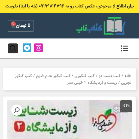
رش
برای اطلاع از موجودی، عکس کتاب رو به ۰۹۱۹۹۸۱۴۷۹۶ (بله یا ایتا) بفرست
ه
حتوا
0
Cart
0
تومان
T
I
e
n
l
s
e
t
g
a
r
g
خانه
/
کتب دست دو
/
کتب کنکوری
/
کتب کنکور نظام قدیم
/
کتب کنکور
a
r
تجربی
/ زیست و آزمایشگاه ۲ خیلی سبز
m
a
m
-21%