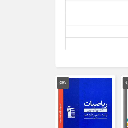
یمت
قیمت
قیمت
علی
اصلی
فعلی
-30%
-
28,000 تومان
30,000 تومان
21,000 تومان
ست.
بود.
است.