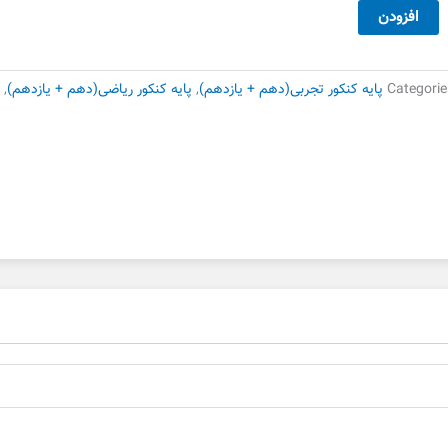
25,000 تومان
17,500 تومان
ه
افزودن
بود.
است.
طحی
یمی
یه
Categorie
پایه کنکور تجربی(دهم + یازدهم)
,
پایه کنکور ریاضی(دهم + یازدهم)
,
ست
وم
دد