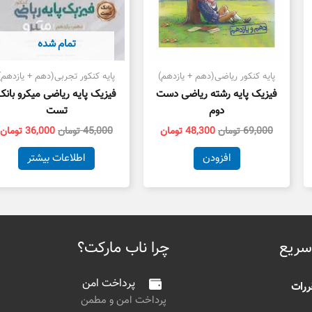
تمام شده
پایه کنکور ریاضی(دهم + یازدهم)
پایه کنکور تجربی(دهم + یازدهم)
فیزیک پایه رشته ریاضی دست
فیزیک پایه ریاضی میکرو بانک
دوم
تست
69,000
تومان
48,300
تومان
45,000
تومان
36,000
تومان
افزودن
اطلاعات بیشتر
سریع
چرا ناب مارکت؟
پرداخت امن
ررات
پرداخت امن و مطمن