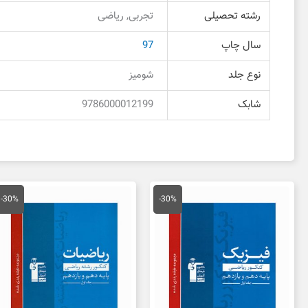
رشته تحصیلی
تجربی, ریاضی
سال چاپ
97
نوع جلد
شومیز
شابک
9786000012199
قیمت
قیمت
قیمت
قی
اصلی
فعلی
اصلی
فع
-30%
-30%
45,000 تومان
31,500 تومان
27,000 تومان
بود.
است.
بود.
اس