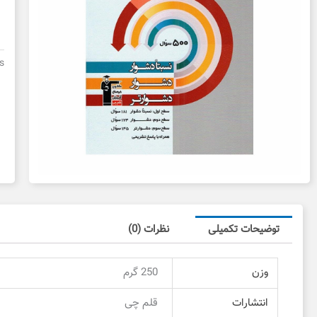
س
س
ش
پا
s
د
د
ع
توضیحات تکمیلی
نظرات (0)
وزن
250 گرم
انتشارات
قلم چی