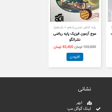
پایه کنکور تجربی(دهم + یازدهم)
موج آزمون فیزیک پایه ریاضی
نشرالگو
103,000
تومان
82,400
تومان
افزودن
نشانی
ابهر
لینک گوگل مپ