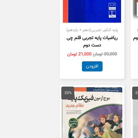
پایه کنکور تجربی(دهم + یازدهم)
وم
ریاضیات پایه تجربی قلم چی
دست دوم
30,000
تومان
21,000
تومان
افزودن
یمت
قیمت
قیمت
علی
اصلی
فعلی
-20%
-
36,000 تومان
103,000 تومان
82,400 تومان
ست.
بود.
است.