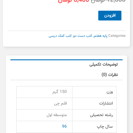
12,000
تومان
8,400
تومان
اصلی
فعلی
12,000 تومان
8,400 تومان
سه
افزودن
بود.
است.
سطحی
علوم
هفتم
Categories
پایه هفتم
,
کتب دست دو
,
کتب کمک درسی
قلم
چی
دست
دوم
توضیحات تکمیلی
عدد
نظرات (0)
وزن
150 گرم
انتشارات
قلم چی
رشته تحصیلی
متوسطه اول
سال چاپ
96