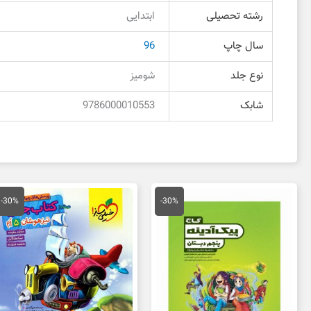
رشته تحصیلی
ابتدایی
سال چاپ
96
نوع جلد
شومیز
شابک
9786000010553
قیمت
قیمت
قیمت
قی
اصلی
فعلی
اصلی
فع
-30%
-30%
35,000 تومان
24,500 تومان
22,500 تومان
بود.
است.
بود.
اس