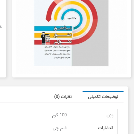
س
س
ع
پ
s
د
د
ع
توضیحات تکمیلی
نظرات (0)
وزن
100 گرم
انتشارات
قلم چی