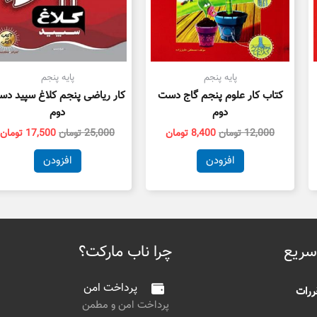
پایه پنجم
پایه پنجم
کتاب کار علوم پنجم گاج دست
کار ریاضی پنجم کلاغ سپید د
دوم
دوم
12,000
تومان
8,400
تومان
25,000
تومان
17,500
تومان
افزودن
افزودن
سریع
چرا ناب مارکت؟
پرداخت امن
ررات
پرداخت امن و مطمن