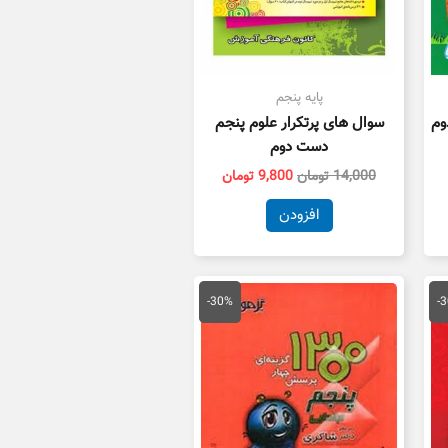
پایه پنجم
وم
سوال های پرتکرار علوم پنجم
دست دوم
14,000
تومان
9,800
تومان
افزودن
یمت
قیمت
قیمت
علی
اصلی
فعلی
-30%
-
17,500 تومان
16,000 تومان
11,200 تومان
ست.
بود.
است.