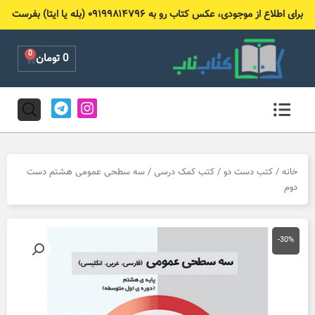
رش
برای اطلاع از موجودی، عکس کتاب رو به ۰۹۱۹۹۸۱۴۷۹۶ (بله یا ایتا) بفرست
ه
حتوا
0
Cart
0
تومان
T
I
e
n
l
s
e
t
g
a
r
g
خانه
/
کتب دست دو
/
کتب کمک درسی
/ سه سطحی عمومی هشتم دست
a
r
دوم
m
a
m
-30%