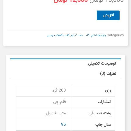
18,000
تومان
12,600
تومان
اصلی
فعلی
18,000 تومان
12,600 تومان
سه
افزودن
بود.
است.
سطحی
عمومی
هشتم
Categories
پایه هشتم
,
کتب دست دو
,
کتب کمک درسی
دست
دوم
عدد
توضیحات تکمیلی
نظرات (0)
وزن
200 گرم
انتشارات
قلم چی
رشته تحصیلی
متوسطه اول
سال چاپ
95