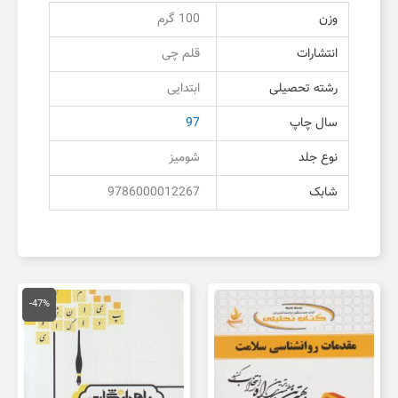
وزن
100 گرم
انتشارات
قلم چی
رشته تحصیلی
ابتدایی
سال چاپ
97
نوع جلد
شومیز
شابک
9786000012267
قیمت
قیمت
اصلی
فعلی
-47%
150,000 تومان
,000
بود.
است.