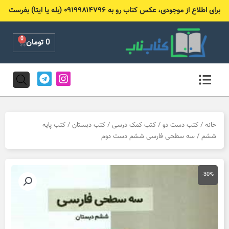
رش
برای اطلاع از موجودی، عکس کتاب رو به ۰۹۱۹۹۸۱۴۷۹۶ (بله یا ایتا) بفرست
ه
حتوا
0
Cart
0
تومان
T
I
e
n
l
s
e
t
g
a
r
g
خانه
/
کتب دست دو
/
کتب کمک درسی
/
کتب دبستان
/
کتب پایه
a
r
ششم
/ سه سطحی فارسی ششم دست دوم
m
a
m
-30%