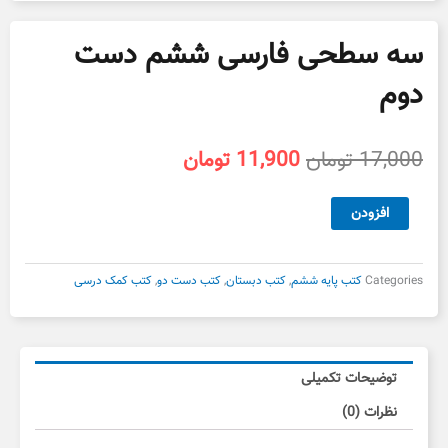
سه سطحی فارسی ششم دست
دوم
قیمت
قیمت
17,000
تومان
11,900
تومان
اصلی
فعلی
17,000 تومان
11,900 تومان
سه
افزودن
بود.
است.
سطحی
فارسی
ششم
Categories
کتب پایه ششم
,
کتب دبستان
,
کتب دست دو
,
کتب کمک درسی
دست
دوم
عدد
توضیحات تکمیلی
نظرات (0)