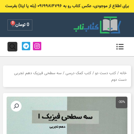
رش
برای اطلاع از موجودی، عکس کتاب رو به ۰۹۱۹۹۸۱۴۷۹۶ (بله یا ایتا) بفرست
ه
حتوا
0
Cart
0
تومان
T
I
e
n
l
s
e
t
g
a
r
g
خانه
/
کتب دست دو
/
کتب کمک درسی
/ سه سطحی فیزیک دهم تجربی
a
r
دست دوم
m
a
m
-30%