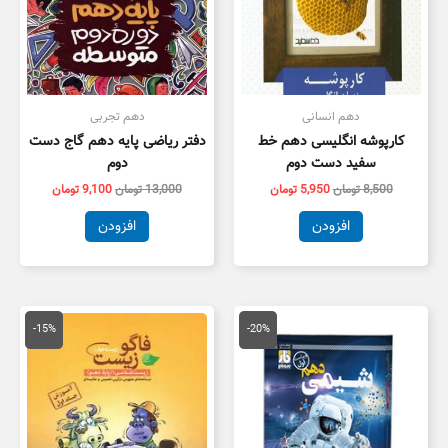
دهم انسانی
دهم تجربی
کارپوشه انگلیسی دهم خط
دفتر ریاضی پایه دهم گاج دست
سفید دست دوم
دوم
8,500
تومان
5,950
تومان
13,000
تومان
9,100
تومان
افزودن
افزودن
قیمت
قیمت
قیمت
قیمت
اصلی
فعلی
اصلی
فعلی
-15%
-20%
88,000 تومان
70,400 تومان
59,000 تومان
0,150
بود.
است.
بود.
است.