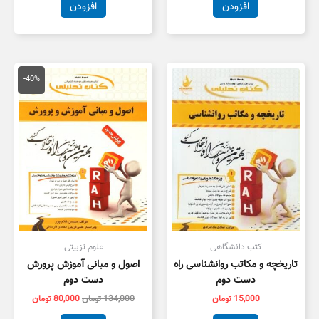
افزودن
افزودن
قیمت
قیمت
اصلی
فعلی
-40%
134,000 تومان
,000
بود.
است.
کتب دانشگاهی
علوم تزبیتی
تاریخچه و مکاتب روانشناسی راه
اصول و مبانی آموزش پرورش
دست دوم
دست دوم
15,000
تومان
134,000
تومان
80,000
تومان