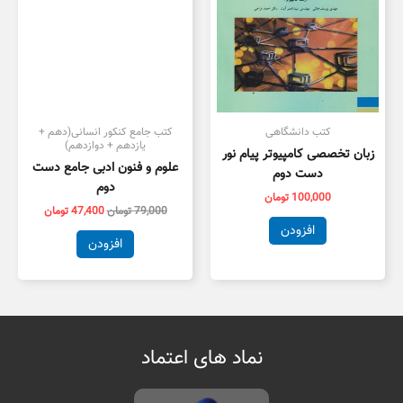
کتب دانشگاهی
کتب جامع کنکور انسانی(دهم +
یازدهم + دوازدهم)
زبان تخصصی کامپیوتر پیام نور
علوم و فنون ادبی جامع دست
دست دوم
دوم
100,000
تومان
79,000
تومان
47,400
تومان
افزودن
افزودن
نماد های اعتماد