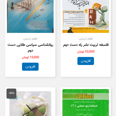
علوم تزبیتی
علوم تزبیتی
فلسفه تربیت نشر راه دست دوم
روانشناسی سیاسی طلایی دست
دوم
32,000
تومان
15,000
تومان
افزودن
افزودن
قیمت
قیمت
اصلی
فعلی
-46%
175,000 تومان
,000
بود.
است.