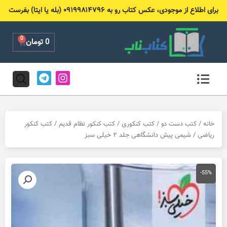
رش
برای اطلاع از موجودی، عکس کتاب رو به ۰۹۱۹۹۸۱۴۷۹۶ (بله یا ایتا) بفرست
ه
حتوا
0
Cart
0
تومان
T
I
e
n
l
s
e
t
g
a
r
g
خانه
/
کتب دست دو
/
کتب کنکوری
/
کتب کنکور نظام قدیم
/
کتب کنکور
a
r
ریاضی
/ شیمی پیش دانشگاهی جلد ۲ خیلی سبز
m
a
m
-55%