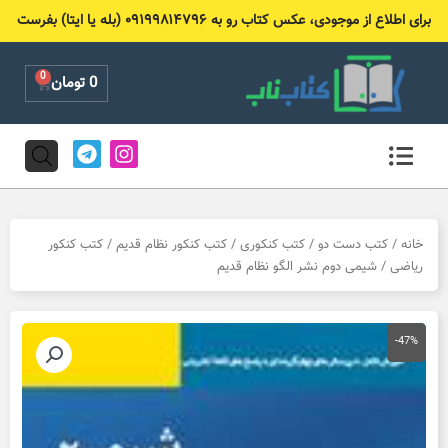
رش
برای اطلاع از موجودی، عکس کتاب رو به ۰۹۱۹۹۸۱۴۷۹۶ (بله یا ایتا) بفرست
ه
حتوا
0
Cart
0
تومان
T
I
e
n
l
s
e
t
g
a
r
g
خانه
/
کتب دست دو
/
کتب کنکوری
/
کتب کنکور نظام قدیم
/
کتب کنکور
a
r
ریاضی
/ شیمی دوم نشر الگو نظام قدیم
m
a
m
-47%