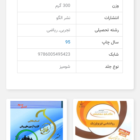
وزن
300 گرم
انتشارات
نشر الگو
رشته تحصیلی
تجربی, ریاضی
سال چاپ
95
شابک
9786005495423
نوع جلد
شومیز