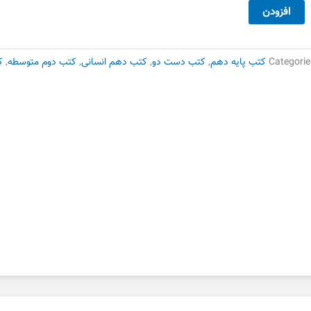
25,000 تومان
15,000 تومان
ربی
افزودن
بود.
است.
هم
سانی
لم
Categorie
کتب پایه دهم
,
کتب دست دو
,
کتب دهم انسانی
,
کتب دوم متوسطه
,
ک
ی
ست
وم
دد