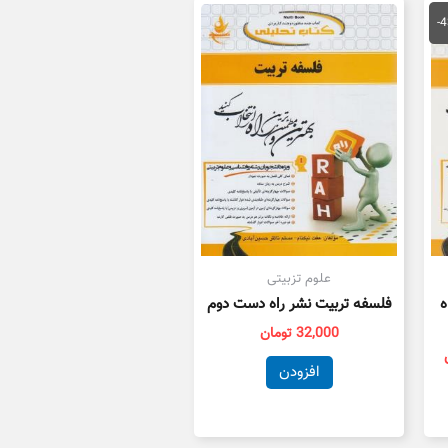
قیمت
فعلی
-
مان
85,000 تومان
است.
علوم تزبیتی
ه
فلسفه تربیت نشر راه دست دوم
32,000
تومان
افزودن