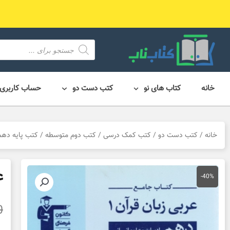
رش
ه
حتوا
محصول
search
خانه
کتاب های نو
کتب دست دو
حساب کاربری
خانه
/
کتب دست دو
/
کتب کمک درسی
/
کتب دوم متوسطه
/
کتب پایه دهم
ع
-40%
0