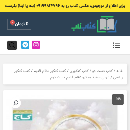
رش
برای اطلاع از موجودی، عکس کتاب رو به ۰۹۱۹۹۸۱۴۷۹۶ (بله یا ایتا) بفرست
ه
حتوا
0
Cart
0
تومان
T
I
e
n
l
s
e
t
g
a
r
g
خانه
/
کتب دست دو
/
کتب کنکوری
/
کتب کنکور نظام قدیم
/
کتب کنکور
a
r
ریاضی
/ عربی سفید میکرو نظام قدیم دست دوم
m
a
m
-46%