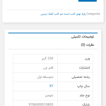
بود.
است.
پایه
نهم
قلم
Categories
پایه نهم
,
کتب دست دو
,
کتب کمک درسی
چی
دست
دوم
عدد
توضیحات تکمیلی
نظرات (0)
وزن
250 گرم
انتشارات
قلم چی
رشته تحصیلی
متوسطه اول
سال چاپ
97
نوع جلد
شومیز
شابک
9786000010805