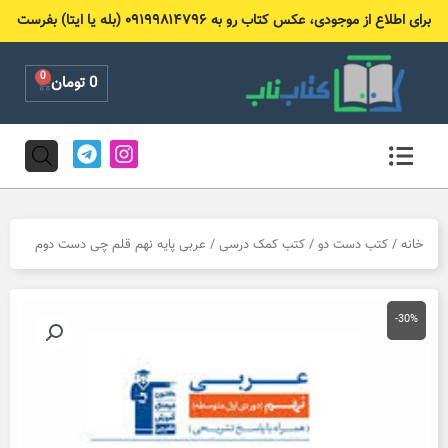
رش
برای اطلاع از موجودی، عکس کتاب رو به ۰۹۱۹۹۸۱۴۷۹۶ (بله یا ایتا) بفرست
ه
حتوا
0
Cart
0
تومان
T
I
e
n
l
s
e
t
g
a
r
g
خانه
/
کتب دست دو
/
کتب کمک درسی
/ عربی پایه نهم قلم چی دست دوم
a
r
m
a
m
-30%