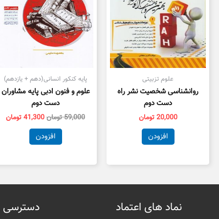
علوم تزبیتی
پایه کنکور انسانی(دهم + یازدهم)
روانشناسی شخصیت نشر راه
علوم و فنون ادبی پایه مشاوران
دست دوم
دست دوم
20,000
تومان
59,000
تومان
41,300
تومان
افزودن
افزودن
نماد های اعتماد
دسترسی 