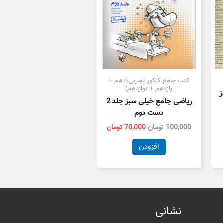
کتب جامع کنکور تجربی(دهم +
یازدهم + دوازدهم)
ز
ریاضی جامع خیلی سبز جلد 2
دست دوم
100,000
تومان
70,000
تومان
افزودن
نشانی