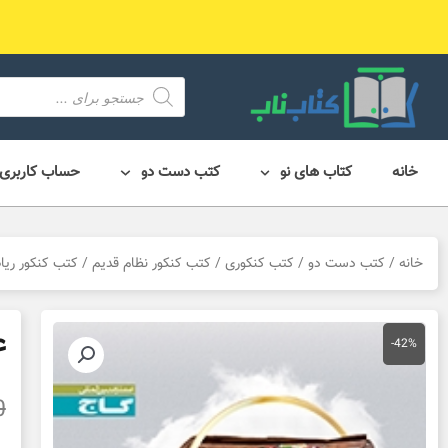
رش
ه
حتوا
محصول
search
خانه
کتاب های نو
کتب دست دو
حساب کاربری
خانه
/
کتب دست دو
/
کتب کنکوری
/
کتب کنکور نظام قدیم
/
کتب کنکور ری
ع
-42%
0