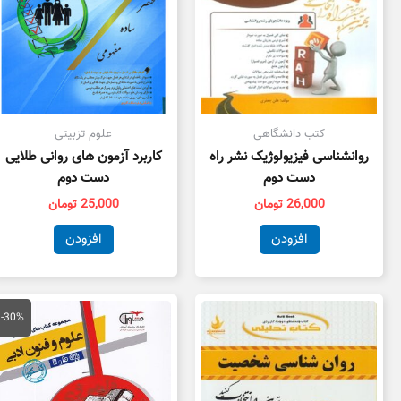
کتب دانشگاهی
علوم تزبیتی
روانشناسی فیزیولوژیک نشر راه
کاربرد آزمون های روانی طلایی
دست دوم
دست دوم
26,000
تومان
25,000
تومان
افزودن
افزودن
قیمت
قی
اصلی
فع
-30%
59,000 تومان
بود.
اس