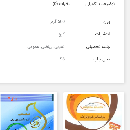
توضیحات تکمیلی
نظرات (0)
وزن
500 گرم
انتشارات
گاج
رشته تحصیلی
تجربی, ریاضی, عمومی
سال چاپ
98