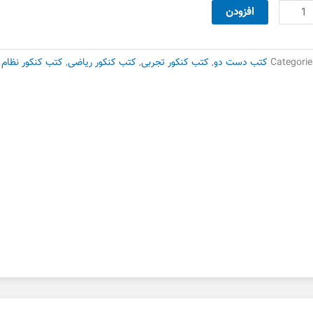
165,000 تومان
95,000 تومان
ربی
افزودن
بود.
است.
امل
کرو
ام
Categorie
کتب دست دو
,
کتب کنکور تجربی
,
کتب کنکور ریاضی
,
کتب کنکور نظام 
دیم_دست
وم
دد