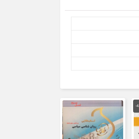
قیمت
فعلی
-
مان
85,000 تومان
است.