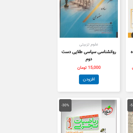
علوم تزبیتی
ه
روانشناسی سیاسی طلایی دست
دوم
15,000
تومان
افزودن
یمت
قیمت
قیمت
علی
اصلی
فعلی
-30%
-
25,000 تومان
100,000 تومان
70,000 تومان
ست.
بود.
است.