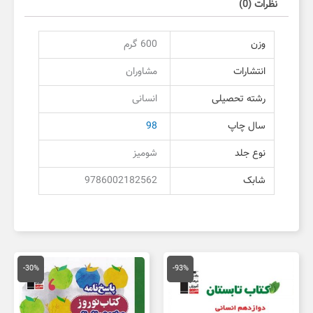
نظرات (0)
وزن
600 گرم
انتشارات
مشاوران
رشته تحصیلی
انسانی
سال چاپ
98
نوع جلد
شومیز
شابک
9786002182562
قیمت
قیمت
قیمت
قیمت
اصلی
فعلی
اصلی
فعلی
-30%
-93%
165,000 تومان
11,550 تومان
16,000 تومان
1,200
بود.
است.
بود.
است.