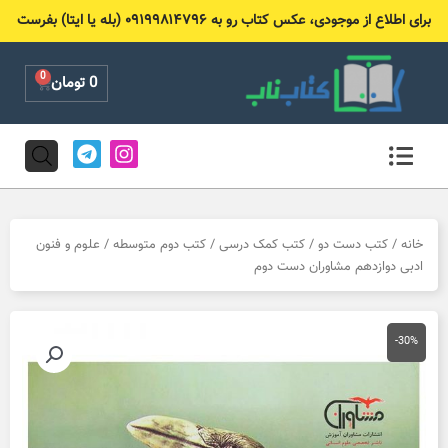
رش
برای اطلاع از موجودی، عکس کتاب رو به ۰۹۱۹۹۸۱۴۷۹۶ (بله یا ایتا) بفرست
ه
حتوا
0
Cart
0
تومان
T
I
e
n
l
s
e
t
g
a
r
g
خانه
/
کتب دست دو
/
کتب کمک درسی
/
کتب دوم متوسطه
/ علوم و فنون
a
r
ادبی دوازدهم مشاوران دست دوم
m
a
m
-30%