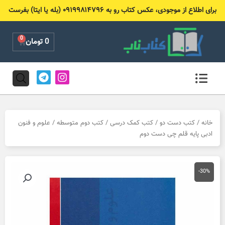
رش
برای اطلاع از موجودی، عکس کتاب رو به ۰۹۱۹۹۸۱۴۷۹۶ (بله یا ایتا) بفرست
ه
حتوا
0
Cart
0
تومان
T
I
e
n
l
s
e
t
g
a
r
g
خانه
/
کتب دست دو
/
کتب کمک درسی
/
کتب دوم متوسطه
/ علوم و فنون
a
r
ادبی پایه قلم چی دست دوم
m
a
m
-30%