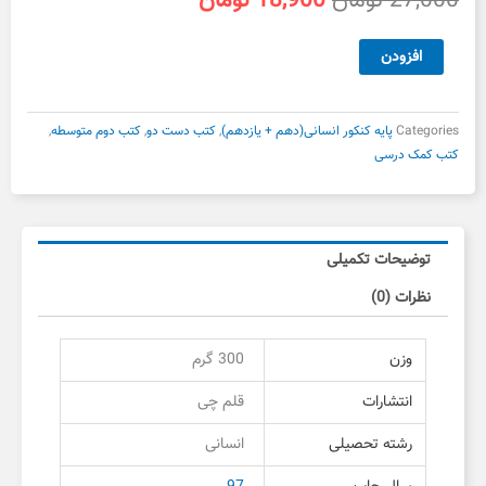
27,000
تومان
18,900
تومان
اصلی
فعلی
27,000 تومان
18,900 تومان
علوم
افزودن
بود.
است.
و
فنون
ادبی
Categories
پایه کنکور انسانی(دهم + یازدهم)
,
کتب دست دو
,
کتب دوم متوسطه
,
پایه
کتب کمک درسی
قلم
چی
دست
دوم
توضیحات تکمیلی
عدد
نظرات (0)
وزن
300 گرم
انتشارات
قلم چی
رشته تحصیلی
انسانی