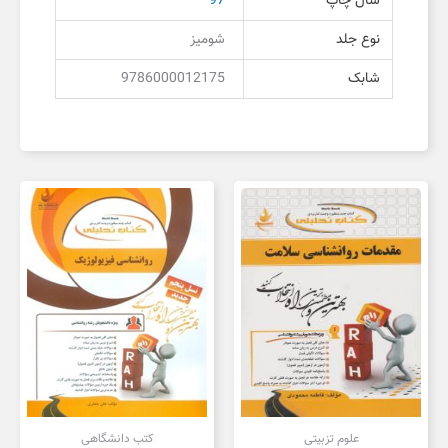
سال چاپ
97
نوع جلد
شومیز
شابک
9786000012175
علوم تزبیتی
کتب دانشگاهی