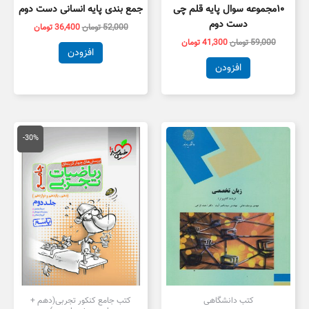
۱۰مجموعه سوال پایه قلم چی
جمع بندی پایه انسانی دست دوم
دست دوم
52,000
تومان
36,400
تومان
59,000
تومان
41,300
تومان
افزودن
افزودن
قیمت
قیمت
اصلی
فعلی
-30%
100,000 تومان
,000
بود.
است.
کتب دانشگاهی
کتب جامع کنکور تجربی(دهم +