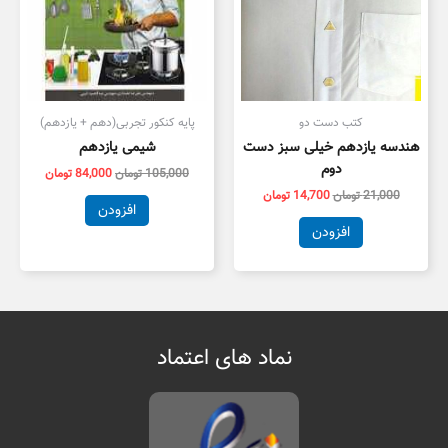
کتب دست دو
پایه کنکور تجربی(دهم + یازدهم)
هندسه یازدهم خیلی سبز دست
شیمی یازدهم
دوم
105,000
تومان
84,000
تومان
21,000
تومان
14,700
تومان
افزودن
افزودن
نماد های اعتماد