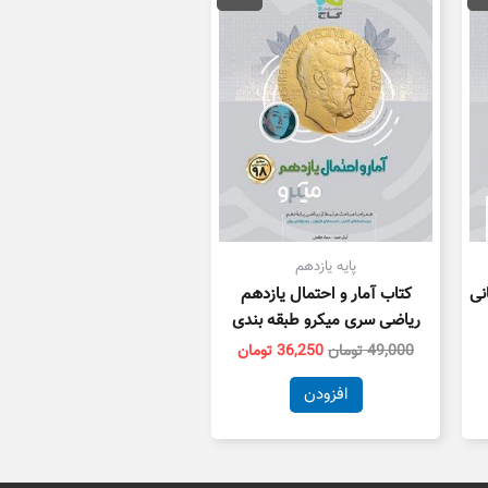
35,000 تومان
49,000 تومان
36,250 تومان
ست.
بود.
است.
پایه یازدهم
نی
کتاب آمار و احتمال یازدهم
ریاضی سری میکرو طبقه بندی
49,000
تومان
36,250
تومان
افزودن