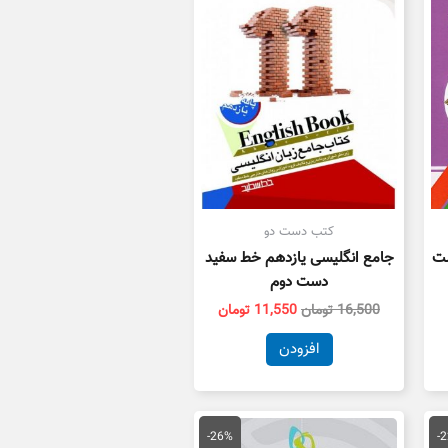
ست.
بود.
است.
کتب دست دو
ست
جامع انگلیسی یازدهم خط سفید
دست دوم
16,500
تومان
11,550
تومان
افزودن
یمت
قیمت
قیمت
علی
اصلی
فعلی
-26%
-