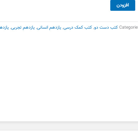
26,000 تومان
18,200 تومان
ارسی
افزودن
بود.
است.
امع
ازدهم
لم
Categorie
کتب دست دو
,
کتب کمک درسی
,
یازدهم انسانی
,
یازدهم تجربی
,
یازده
ی
ست
وم
دد