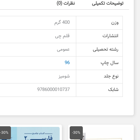
توضیحات تکمیلی
نظرات (0)
وزن
400 گرم
انتشارات
قلم چی
رشته تحصیلی
عمومی
سال چاپ
96
نوع جلد
شومیز
شابک
9786000010737
قیمت
قیمت
قیمت
قی
اصلی
فعلی
اصلی
فع
-30%
-30%
33,000 تومان
23,100 تومان
37,000 تومان