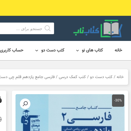
رش
ه
حتوا
محصول
search
خانه
کتاب های نو
کتب دست دو
حساب کاربری
خانه
/
کتب دست دو
/
کتب کمک درسی
/ فارسی جامع یازدهم قلم چی دست
ف
-30%
0