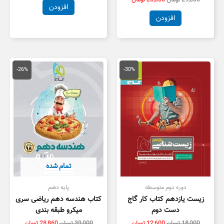
افزودن
افزودن
قیمت
قیمت
قیمت
قیمت
اصلی
فعلی
اصلی
فعلی
-26%
-30%
18,000 تومان
12,600 تومان
39,000 تومان
8,860
بود.
است.
بود.
است.
تمام شده
دوره دوم متوسطه
پایه دهم
زیست یازدهم کتاب کار گاج
کتاب هندسه دهم ریاضی سری
دست دوم
میکرو طبقه بندی
18,000
تومان
12,600
تومان
39,000
تومان
28,860
تومان