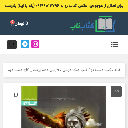
رش
برای اطلاع از موجودی، عکس کتاب رو به ۰۹۱۹۹۸۱۴۷۹۶ (بله یا ایتا) بفرست
ه
حتوا
0
Cart
0
تومان
T
I
e
n
l
s
e
t
g
a
r
g
خانه
/
کتب دست دو
/
کتب کمک درسی
/ فارسی دهم پرسمان گاج دست دوم
a
r
m
a
m
-30%