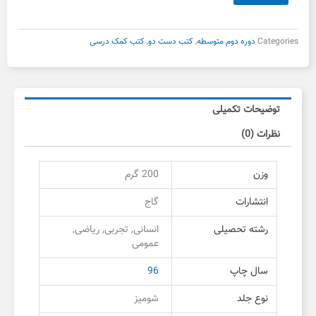
بود.
است.
دهم
پرسمان
گاج
Categories
دوره دوم متوسطه
,
کتب دست دو
,
کتب کمک درسی
دست
دوم
عدد
توضیحات تکمیلی
نظرات (0)
وزن
200 گرم
انتشارات
گاج
رشته تحصیلی
انسانی, تجربی, ریاضی,
عمومی
سال چاپ
96
نوع جلد
شومیز