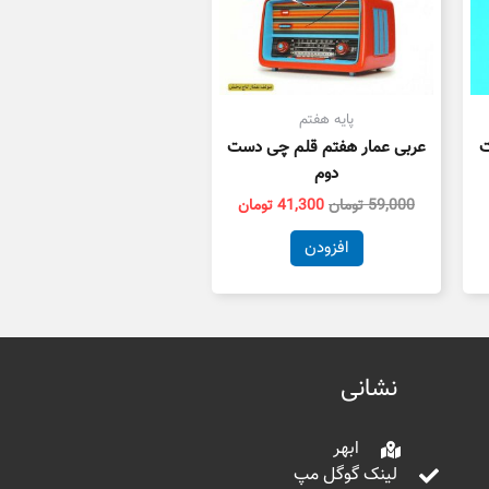
پایه هفتم
ت
عربی عمار هفتم قلم چی دست
دوم
59,000
تومان
41,300
تومان
افزودن
نشانی
ابهر
لینک گوگل مپ