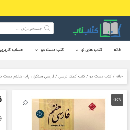
رش
ه
حتوا
محصول
search
خانه
کتاب های نو
کتب دست دو
حساب کاربری
خانه
/
کتب دست دو
/
کتب کمک درسی
/ فارسی مبتکران پایه هفتم دست د
ف
-30%
0