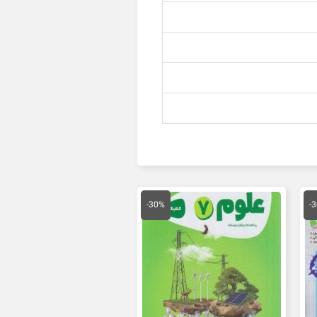
یمت
قیمت
قیمت
علی
اصلی
فعلی
-30%
-
14,000 تومان
25,000 تومان
17,500 تومان
ست.
بود.
است.