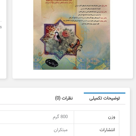
ف
مب
پا
ه
s
د
د
ع
توضیحات تکمیلی
نظرات (0)
وزن
800 گرم
انتشارات
مبتکران