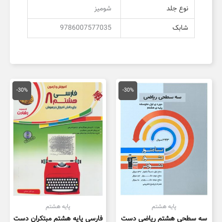
نوع جلد
شومیز
شابک
9786007577035
قیمت
قیمت
قیمت
قیمت
اصلی
فعلی
اصلی
فعلی
-30%
-30%
16,000 تومان
11,200 تومان
34,000 تومان
3,800
بود.
است.
بود.
است.
پایه هشتم
پایه هشتم
سه سطحی هشتم ریاضی دست
فارسی پایه هشتم مبتکران دست