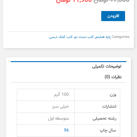
17,000
تومان
11,900
تومان
اصلی
فعلی
17,000 تومان
11,900 تومان
فارسی
افزودن
بود.
است.
هشتم
تیزهوشان
خیلی
Categories
پایه هشتم
,
کتب دست دو
,
کتب کمک درسی
سبز
دست
دوم
عدد
توضیحات تکمیلی
نظرات (0)
وزن
100 گرم
انتشارات
خیلی سبز
رشته تحصیلی
متوسطه اول
سال چاپ
96