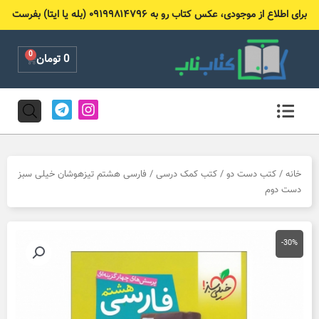
رش
برای اطلاع از موجودی، عکس کتاب رو به ۰۹۱۹۹۸۱۴۷۹۶ (بله یا ایتا) بفرست
ه
حتوا
0
Cart
0
تومان
T
I
e
n
l
s
e
t
g
a
r
g
خانه
/
کتب دست دو
/
کتب کمک درسی
/ فارسی هشتم تیزهوشان خیلی سبز
a
r
دست دوم
m
a
m
-30%