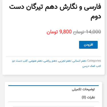
فارسی و نگارش دهم تیرگان دست
دوم
قیمت
قیمت
14,000
تومان
9,800
تومان
اصلی
فعلی
14,000 تومان
9,800 تومان
فارسی
افزودن
بود.
است.
و
نگارش
دهم
Categories
دهم انسانی
,
دهم تجربی
,
دهم ریاضی
,
دهم عمومی
,
کتب دست دو
,
تیرگان
کتب کمک درسی
دست
دوم
عدد
توضیحات تکمیلی
نظرات (0)