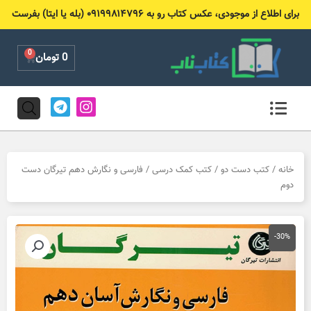
رش
برای اطلاع از موجودی، عکس کتاب رو به ۰۹۱۹۹۸۱۴۷۹۶ (بله یا ایتا) بفرست
ه
حتوا
0
Cart
0
تومان
T
I
e
n
l
s
e
t
g
a
r
g
خانه
/
کتب دست دو
/
کتب کمک درسی
/ فارسی و نگارش دهم تیرگان دست
a
r
دوم
m
a
m
-30%