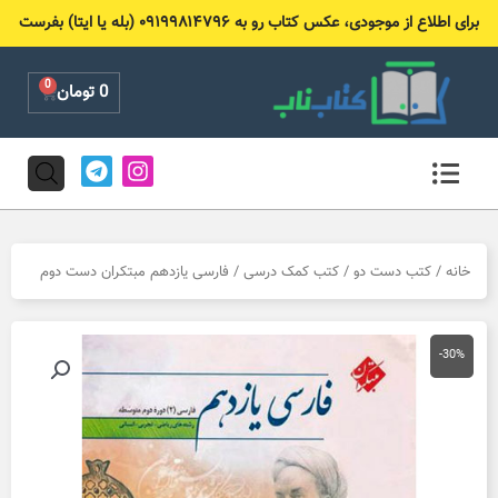
رش
برای اطلاع از موجودی، عکس کتاب رو به ۰۹۱۹۹۸۱۴۷۹۶ (بله یا ایتا) بفرست
ه
حتوا
0
Cart
0
تومان
T
I
e
n
l
s
e
t
g
a
r
g
خانه
/
کتب دست دو
/
کتب کمک درسی
/ فارسی یازدهم مبتکران دست دوم
a
r
m
a
m
-30%