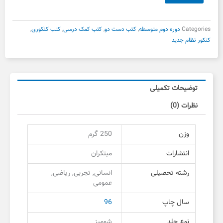
بود.
است.
یازدهم
مبتکران
دست
Categories
دوره دوم متوسطه
,
کتب دست دو
,
کتب کمک درسی
,
کتب کنکوری
,
دوم
کنکور نظام جدید
عدد
توضیحات تکمیلی
نظرات (0)
وزن
250 گرم
انتشارات
مبتکران
رشته تحصیلی
انسانی, تجربی, ریاضی,
عمومی
سال چاپ
96
نوع جلد
شومیز