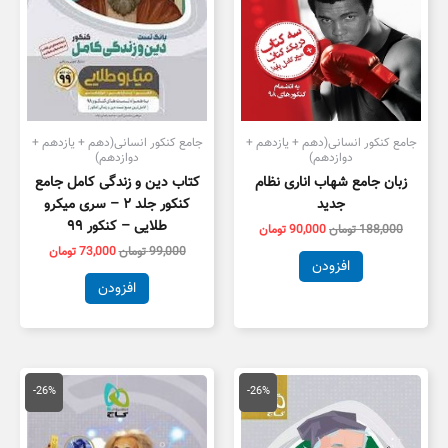
جامع کنکور انسانی(دهم + یازدهم +
جامع کنکور انسانی(دهم + یازدهم +
دوازدهم)
دوازدهم)
زبان جامع شهاب اناری نظام
کتاب دین و زندگی کامل جامع
جدید
کنکور جلد ۲ – سری میکرو
طلایی – کنکور ۹۹
188,000
تومان
90,000
تومان
99,000
تومان
73,000
تومان
افزودن
افزودن
قیمت
قیمت
قیمت
قیمت
اصلی
فعلی
اصلی
فعلی
-26%
-26%
105,000 تومان
77,500 تومان
110,000 تومان
,000
بود.
است.
بود.
است.