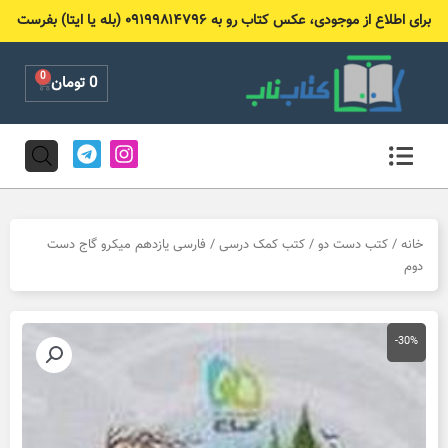
رش
برای اطلاع از موجودی، عکس کتاب رو به ۰۹۱۹۹۸۱۴۷۹۶ (بله یا ایتا) بفرست
ه
حتوا
0
Cart
0
تومان
T
I
e
n
l
s
e
t
g
a
r
g
خانه
/
کتب دست دو
/
کتب کمک درسی
/ فارسی یازدهم میکرو گاج دست
a
r
دوم
m
a
m
-30%