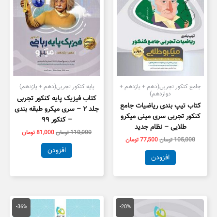
جامع کنکور تجربی(دهم + یازدهم +
پایه کنکور تجربی(دهم + یازدهم)
دوازدهم)
کتاب فیزیک پایه کنکور تجربی
کتاب تیپ بندی ریاضیات جامع
جلد ۲ – سری میکرو طبقه بندی
کنکور تجربی سری مینی میکرو
– کنکور ۹۹
طلایی – نظام جدید
110,000
تومان
81,000
تومان
105,000
تومان
77,500
تومان
افزودن
افزودن
قیمت
قیمت
قیمت
قیمت
اصلی
فعلی
اصلی
فعلی
-36%
-20%
81,000 تومان
64,800 تومان
89,000 تومان
7,000