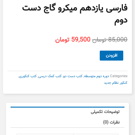
فارسی یازدهم میکرو گاج دست
دوم
قیمت
قیمت
85,000
تومان
59,500
تومان
اصلی
فعلی
85,000 تومان
59,500 تومان
فارسی
افزودن
بود.
است.
یازدهم
میکرو
گاج
Categories
دوره دوم متوسطه
,
کتب دست دو
,
کتب کمک درسی
,
کتب کنکوری
,
دست
کنکور نظام جدید
دوم
عدد
توضیحات تکمیلی
نظرات (0)