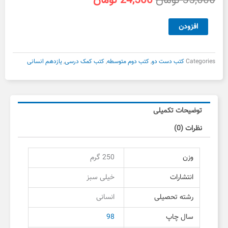
35,000
تومان
24,500
تومان
اصلی
فعلی
35,000 تومان
24,500 تومان
فلسفه
افزودن
بود.
است.
پایه
یازدهم
خیلی
Categories
کتب دست دو
,
کتب دوم متوسطه
,
کتب کمک درسی
,
یازدهم انسانی
سبز
دست
دوم
عدد
توضیحات تکمیلی
نظرات (0)
وزن
250 گرم
انتشارات
خیلی سبز
رشته تحصیلی
انسانی
سال چاپ
98