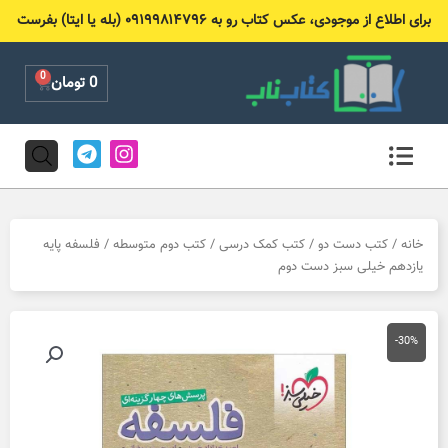
رش
برای اطلاع از موجودی، عکس کتاب رو به ۰۹۱۹۹۸۱۴۷۹۶ (بله یا ایتا) بفرست
ه
حتوا
0
Cart
0
تومان
T
I
e
n
l
s
e
t
g
a
r
g
خانه
/
کتب دست دو
/
کتب کمک درسی
/
کتب دوم متوسطه
/ فلسفه پایه
a
r
یازدهم خیلی سبز دست دوم
m
a
m
-30%