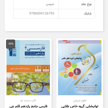
نوع جلد
شومیز
شابک
9786004126793
قیمت
قیمت
اصلی
فعلی
-30%
26,000 تومان
8,200
بود.
است.
علوم تزبیتی
کتب دست دو
توانبخشی گروه خاص طلایی
فارسی جامع یازدهم قلم چی