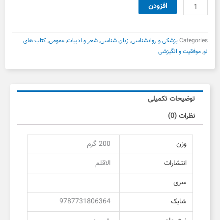
33,000 تومان
23,100 تومان
فن
افزودن
بود.
است.
بیان
از
برایان
Categories
پزشکی و روانشناسی
,
زبان شناسی
,
شعر و ادبیات
,
عمومی
,
کتاب های
تریسی
نو
,
موفقیت و انگیزشی
عدد
توضیحات تکمیلی
نظرات (0)
وزن
200 گرم
انتشارات
الاقلم
سری
شابک
9787731806364