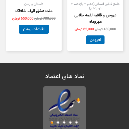
جامع کنکور انسانی(دهم + یازدهم +
داستان و رمان
دوازدهم)
ملت عشق الیف شافاک
عروض و قافیه لقمه طلایی
780,000
تومان
650,000
تومان
مهروماه
اطلاعات بیشتر
180,000
تومان
82,000
تومان
افزودن
نماد های اعتماد