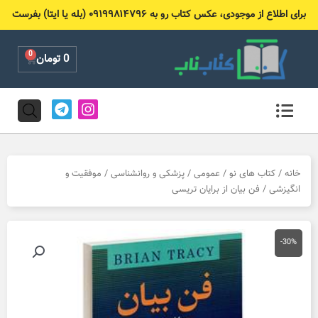
رش
برای اطلاع از موجودی، عکس کتاب رو به ۰۹۱۹۹۸۱۴۷۹۶ (بله یا ایتا) بفرست
ه
حتوا
0
Cart
0
تومان
T
I
e
n
l
s
e
t
g
a
r
g
خانه
/
کتاب های نو
/
عمومی
/
پزشکی و روانشناسی
/
موفقیت و
a
r
انگیزشی
/ فن بیان از برایان تریسی
m
a
m
-30%