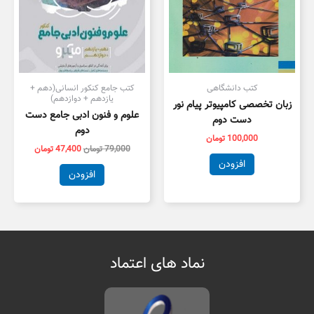
کتب دانشگاهی
کتب جامع کنکور انسانی(دهم +
یازدهم + دوازدهم)
زبان تخصصی کامپیوتر پیام نور
علوم و فنون ادبی جامع دست
دست دوم
دوم
100,000
تومان
79,000
تومان
47,400
تومان
افزودن
افزودن
نماد های اعتماد