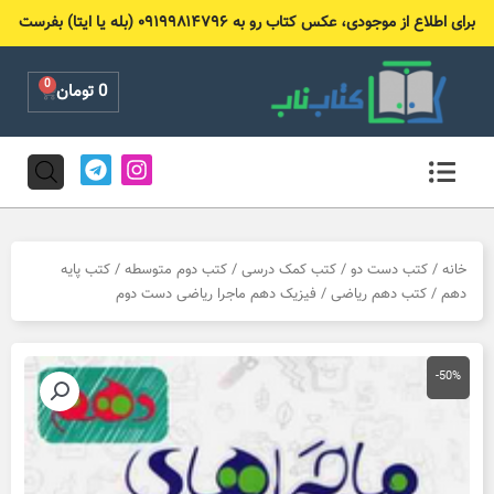
رش
برای اطلاع از موجودی، عکس کتاب رو به ۰۹۱۹۹۸۱۴۷۹۶ (بله یا ایتا) بفرست
ه
حتوا
0
Cart
0
تومان
T
I
e
n
l
s
e
t
g
a
r
g
خانه
/
کتب دست دو
/
کتب کمک درسی
/
کتب دوم متوسطه
/
کتب پایه
a
r
دهم
/
کتب دهم ریاضی
/ فیزیک دهم ماجرا ریاضی دست دوم
m
a
m
-50%