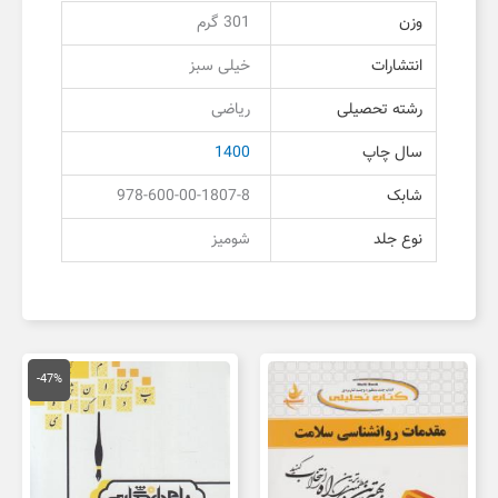
وزن
301 گرم
انتشارات
خیلی سبز
رشته تحصیلی
ریاضی
سال چاپ
1400
شابک
978-600-00-1807-8
نوع جلد
شومیز
قیمت
قیمت
اصلی
فعلی
-47%
150,000 تومان
,000
بود.
است.