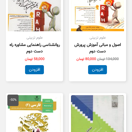
علوم تزبیتی
علوم تزبیتی
اصول و مبانی آموزش پرورش
روانشناسی راهنمایی مشاوره راه
دست دوم
دست دوم
134,000
تومان
80,000
تومان
58,000
تومان
افزودن
افزودن
قیمت
قیمت
اصلی
فعلی
-50%
100,000 تومان
,000
بود.
است.