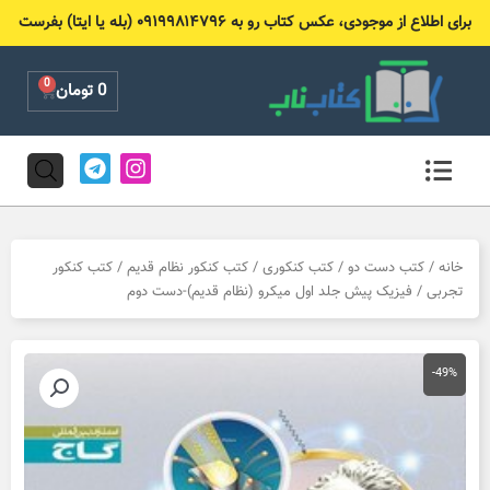
رش
برای اطلاع از موجودی، عکس کتاب رو به ۰۹۱۹۹۸۱۴۷۹۶ (بله یا ایتا) بفرست
ه
حتوا
0
Cart
0
تومان
T
I
e
n
l
s
e
t
g
a
r
g
خانه
/
کتب دست دو
/
کتب کنکوری
/
کتب کنکور نظام قدیم
/
کتب کنکور
a
r
تجربی
/ فیزیک پیش جلد اول میکرو (نظام قدیم)-دست دوم
m
a
m
-49%