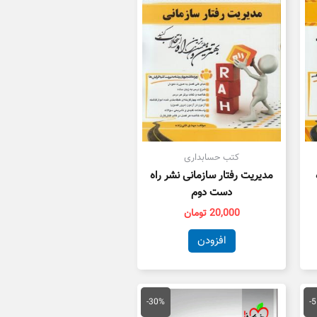
کتب حسابداری
مدیریت رفتار سازمانی نشر راه
دست دوم
20,000
تومان
افزودن
یمت
قیمت
قیمت
علی
اصلی
فعلی
-30%
-
25,000 تومان
100,000 تومان
70,000 تومان