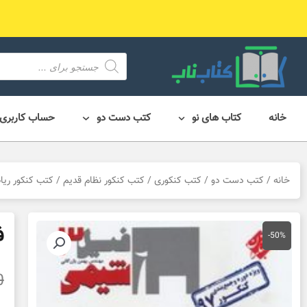
رش
ه
حتوا
محصول
search
خانه
کتاب های نو
کتب دست دو
حساب کاربری
خانه
/
کتب دست دو
/
کتب کنکوری
/
کتب کنکور نظام قدیم
/
کتب کنکور ری
ف
-50%
0