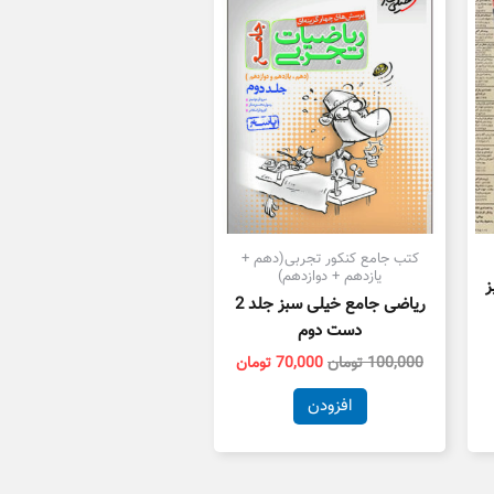
ست.
بود.
است.
کتب جامع کنکور تجربی(دهم +
یازدهم + دوازدهم)
ز
ریاضی جامع خیلی سبز جلد 2
دست دوم
100,000
تومان
70,000
تومان
افزودن