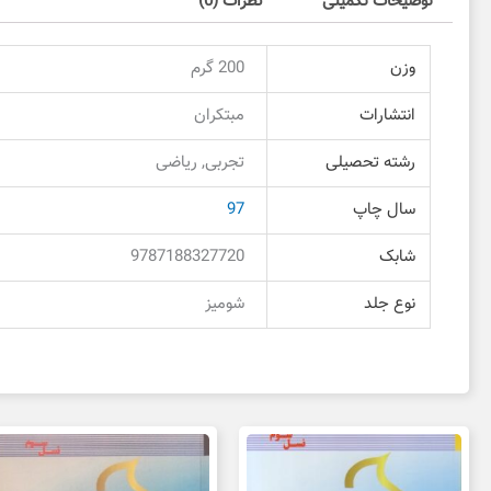
توضیحات تکمیلی
نظرات (0)
وزن
200 گرم
انتشارات
مبتکران
رشته تحصیلی
تجربی, ریاضی
سال چاپ
97
شابک
9787188327720
نوع جلد
شومیز