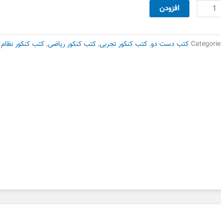
180,000 تومان
90,000 تومان
یل
افزودن
بود.
است.
یمی
وم
ام
Categorie
کتب دست دو
,
کتب کنکور تجربی
,
کتب کنکور ریاضی
,
کتب کنکور نظام 
دیم
ست
وم
دد