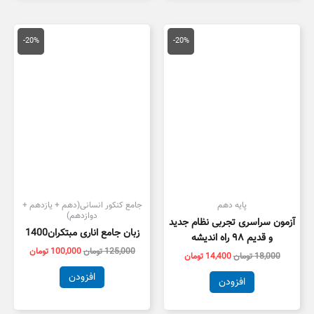
قیمت
قیمت
قیمت
قیمت
اصلی
فعلی
اصلی
فعلی
-20%
-20%
18,000 تومان
14,400 تومان
125,000 تومان
بود.
است.
بود.
است.
پایه دهم
جامع کنکور انسانی(دهم + یازدهم +
دوازدهم)
آزمون سراسری تجربی نظام جدید
زبان جامع اناری مبتکران1400
و قدیم ۹۸ راه اندیشه
125,000
تومان
100,000
تومان
18,000
تومان
14,400
تومان
افزودن
افزودن