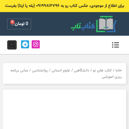
رش
برای اطلاع از موجودی، عکس کتاب رو به ۰۹۱۹۹۸۱۴۷۹۶ (بله یا ایتا) بفرست
ه
حتوا
0
Cart
0
تومان
T
I
e
n
l
s
e
t
g
a
r
g
خانه
/
کتاب های نو
/
دانشگاهی
/
علوم انسانی
/
روانشناسی
/ مبانی برنامه
a
r
ریزی اموزشی
m
a
m