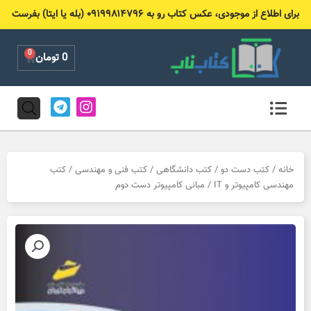
رش
برای اطلاع از موجودی، عکس کتاب رو به ۰۹۱۹۹۸۱۴۷۹۶ (بله یا ایتا) بفرست
ه
حتوا
0
Cart
0
تومان
T
I
e
n
l
s
e
t
g
a
r
g
خانه
/
کتب دست دو
/
کتب دانشگاهی
/
کتب فنی و مهندسی
/
کتب
a
r
مهندسی کامپیوتر و IT
/ مبانی کامپیوتر دست دوم
m
a
m