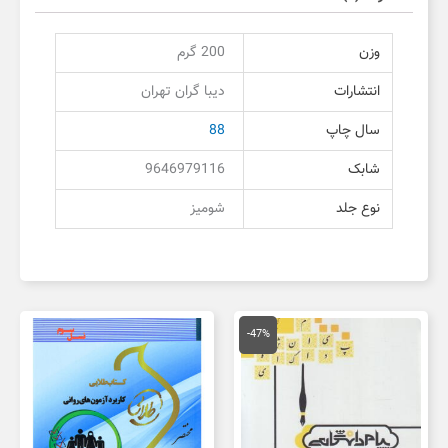
وزن
200 گرم
انتشارات
دیبا گران تهران
سال چاپ
88
شابک
9646979116
نوع جلد
شومیز
قیمت
قیمت
اصلی
فعلی
-47%
150,000 تومان
80,000 تومان
بود.
است.