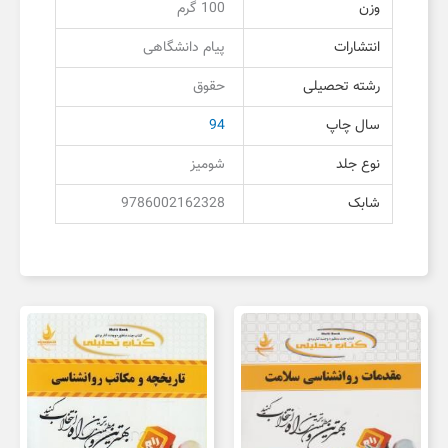
وزن
100 گرم
انتشارات
پیام دانشگاهی
رشته تحصیلی
حقوق
سال چاپ
94
نوع جلد
شومیز
شابک
9786002162328