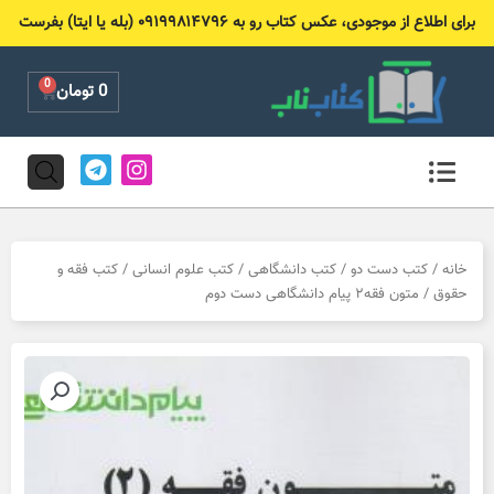
رش
برای اطلاع از موجودی، عکس کتاب رو به ۰۹۱۹۹۸۱۴۷۹۶ (بله یا ایتا) بفرست
ه
حتوا
0
Cart
0
تومان
T
I
e
n
l
s
e
t
g
a
r
g
خانه
/
کتب دست دو
/
کتب دانشگاهی
/
کتب علوم انسانی
/
کتب فقه و
a
r
حقوق
/ متون فقه۲ پیام دانشگاهی دست دوم
m
a
m